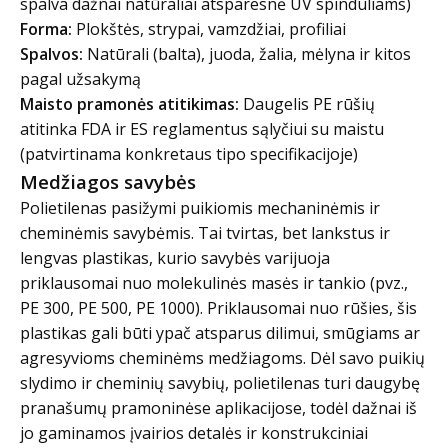
spalva dažnai natūraliai atsparesnė UV spinduliams)
Forma:
Plokštės, strypai, vamzdžiai, profiliai
Spalvos:
Natūrali (balta), juoda, žalia, mėlyna ir kitos
pagal užsakymą
Maisto pramonės atitikimas:
Daugelis PE rūšių
atitinka FDA ir ES reglamentus sąlyčiui su maistu
(patvirtinama konkretaus tipo specifikacijoje)
Medžiagos savybės
Polietilenas pasižymi puikiomis mechaninėmis ir
cheminėmis savybėmis. Tai tvirtas, bet lankstus ir
lengvas plastikas, kurio savybės varijuoja
priklausomai nuo molekulinės masės ir tankio (pvz.,
PE 300, PE 500, PE 1000). Priklausomai nuo rūšies, šis
plastikas gali būti ypač atsparus dilimui, smūgiams ar
agresyvioms cheminėms medžiagoms. Dėl savo puikių
slydimo ir cheminių savybių, polietilenas turi daugybę
pranašumų pramoninėse aplikacijose, todėl dažnai iš
jo gaminamos įvairios detalės ir konstrukciniai