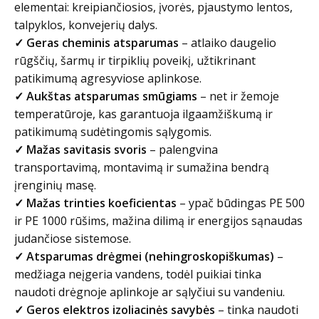
elementai: kreipiančiosios, įvorės, pjaustymo lentos,
talpyklos, konvejerių dalys.
✓ Geras cheminis atsparumas
– atlaiko daugelio
rūgščių, šarmų ir tirpiklių poveikį, užtikrinant
patikimumą agresyviose aplinkose.
✓ Aukštas atsparumas smūgiams
– net ir žemoje
temperatūroje, kas garantuoja ilgaamžiškumą ir
patikimumą sudėtingomis sąlygomis.
✓ Mažas savitasis svoris
– palengvina
transportavimą, montavimą ir sumažina bendrą
įrenginių masę.
✓ Mažas trinties koeficientas
– ypač būdingas PE 500
ir PE 1000 rūšims, mažina dilimą ir energijos sąnaudas
judančiose sistemose.
✓ Atsparumas drėgmei (nehingroskopiškumas)
–
medžiaga neįgeria vandens, todėl puikiai tinka
naudoti drėgnoje aplinkoje ar sąlyčiui su vandeniu.
✓ Geros elektros izoliacinės savybės
– tinka naudoti