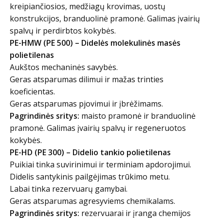
kreipiančiosios, medžiagų krovimas, uostų
konstrukcijos, branduolinė pramonė. Galimas įvairių
spalvų ir perdirbtos kokybės.
PE-HMW (PE 500) – Didelės molekulinės masės
polietilenas
Aukštos mechaninės savybės.
Geras atsparumas dilimui ir mažas trinties
koeficientas.
Geras atsparumas pjovimui ir įbrėžimams.
Pagrindinės sritys:
maisto pramonė ir branduolinė
pramonė. Galimas įvairių spalvų ir regeneruotos
kokybės.
PE-HD (PE 300) – Didelio tankio polietilenas
Puikiai tinka suvirinimui ir terminiam apdorojimui.
Didelis santykinis pailgėjimas trūkimo metu.
Labai tinka rezervuarų gamybai.
Geras atsparumas agresyviems chemikalams.
Pagrindinės sritys:
rezervuarai ir įranga chemijos