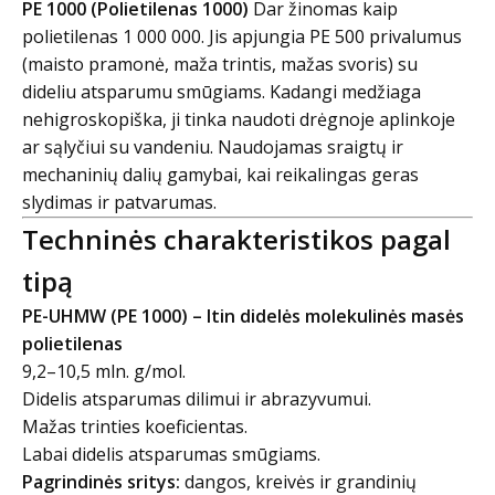
PE 1000 (Polietilenas 1000)
Dar žinomas kaip
polietilenas 1 000 000. Jis apjungia PE 500 privalumus
(maisto pramonė, maža trintis, mažas svoris) su
dideliu atsparumu smūgiams. Kadangi medžiaga
nehigroskopiška, ji tinka naudoti drėgnoje aplinkoje
ar sąlyčiui su vandeniu. Naudojamas sraigtų ir
mechaninių dalių gamybai, kai reikalingas geras
slydimas ir patvarumas.
Techninės charakteristikos pagal
tipą
PE-UHMW (PE 1000) – Itin didelės molekulinės masės
polietilenas
9,2–10,5 mln. g/mol.
Didelis atsparumas dilimui ir abrazyvumui.
Mažas trinties koeficientas.
Labai didelis atsparumas smūgiams.
Pagrindinės sritys:
dangos, kreivės ir grandinių