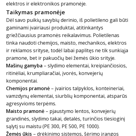
elektros ir elektronikos pramonėje.
Taikymas pramonėje
Dėl savo puikių savybių derinio, iš polietileno gali būti
gaminami įvairiausi produktai, atitinkantys
griežčiausius pramonės reikalavimus. Polietilenas
tinka naudoti chemijos, maisto, mechanikos, elektros
ir reklamos srityse, todėl labai paplitęs ne tik sunkiąja
pramone, bet ir pakuočių bei žemės ūkio srityje.
Mašinų gamyba
– slydimo elementai, kreipiančiosios,
ritinėliai, krumpliaračiai, įvorės, konvejerių
komponentai.
Chemijos pramonė
– įvairios talpyklos, konteineriai,
vamzdynų elementai, siurblių komponentai, atsparūs
agresyvioms terpėms.
Maisto pramonė
– pjaustymo lentos, konvejerių
grandinės, slydimo takai, detalės, turinčios tiesioginį
sąlytį su maistu (PE 300, PE 500, PE 1000).
Žemės ūkis
– drėkinimo sistemos, šėrimo įrangos