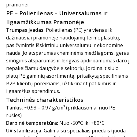
pramonei.
PE – Polietilenas – Universalumas ir
Ilgaamžiškumas Pramonėje
Trumpas įvadas:
Polietilenas (PE) yra vienas iš
dažniausiai pramonėje naudojamų termoplastikų,
pasižymintis išskirtiniu universalumu ir ekonomine
nauda. Jo atsparumas cheminėms medžiagoms, geras
smūginis atsparumas ir lengvas apdirbamumas daro jį
nepakeičiamu daugybėje sektorių. Jordina.lt siūlo
platų PE gaminių asortimentą, pritaikytą specifiniams
B2B klientų poreikiams, užtikrinant patikimus ir
ilgaamžius sprendimus.
Techninės charakteristikos
Tankis:
~0.93 – 0.97 g/cm³ (priklausomai nuo PE
rūšies)
Darbinė temperatūra:
Nuo -50°C iki +80°C
UV stabilizacija:
Galima su specialiais priedais (juoda