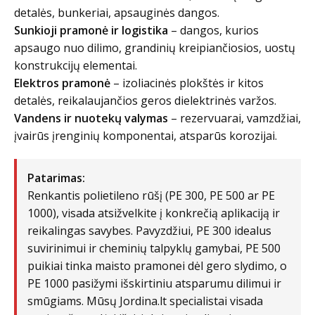
detalės, bunkeriai, apsauginės dangos.
Sunkioji pramonė ir logistika
– dangos, kurios
apsaugo nuo dilimo, grandinių kreipiančiosios, uostų
konstrukcijų elementai.
Elektros pramonė
– izoliacinės plokštės ir kitos
detalės, reikalaujančios geros dielektrinės varžos.
Vandens ir nuotekų valymas
– rezervuarai, vamzdžiai,
įvairūs įrenginių komponentai, atsparūs korozijai.
Patarimas:
Renkantis polietileno rūšį (PE 300, PE 500 ar PE
1000), visada atsižvelkite į konkrečią aplikaciją ir
reikalingas savybes. Pavyzdžiui, PE 300 idealus
suvirinimui ir cheminių talpyklų gamybai, PE 500
puikiai tinka maisto pramonei dėl gero slydimo, o
PE 1000 pasižymi išskirtiniu atsparumu dilimui ir
smūgiams. Mūsų Jordina.lt specialistai visada