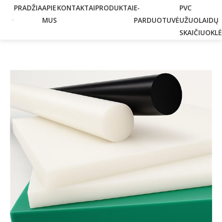
PRADŽIA
APIE
KONTAKTAI
PRODUKTAI
E-
PVC
MUS
PARDUOTUVĖ
UŽUOLAIDŲ
SKAIČIUOKLĖ