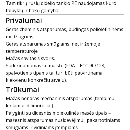
Tam tikrų rūšių didelio tankio PE naudojamas kuro
talpyklų ir bakų gamybai.
Privalumai
Geras cheminis atsparumas, būdingas poliolefininėms
medžiagoms.
Geras atsparumas smūgiams, net ir žemoje
temperatūroje.
Mažas savitasis svoris.
Suderinamumas su maistu (FDA – ECC 90/128;
spalvotiems tipams tai turi būti patvirtinama
kiekvienu konkrečiu atveju).
Trūkumai
Mažas bendras mechaninis atsparumas (tempimui,
lenkimui, dilimui ir kt.).
Palyginti su didesnės molekulinės masės tipais –
mažesnis atsparumas nusidėvėjimui, pakartotiniams
smūgiams ir vidiniams įtempiams.