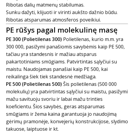
Ribotas dalių matmenų stabilumas.
Sunku dažyti, klijuoti ir virinti aukšto dažnio būdu.
Ribotas atsparumas atmosferos poveikiui.
PE rūšys pagal molekulinę masę
PE 300 (Polietilenas 300)
Polietilenas, kurio m.m. yra
300 000, pasižymi panašiomis savybėmis kaip PE 500,
tačiau yra standesnis ir mažiau atsparus
pakartotiniams smūgiams. Patvirtintas sąlyčiui su
maistu. Naudojamas panašiai kaip PE 500, kai
reikalinga šiek tiek standesnė medžiaga.
PE 500 (Polietilenas 500)
Šis polietilenas (500 000
molekulių) yra patvirtintas sąlyčiui su maistu, pasižymi
mažu savituoju svoriu ir labai mažu trinties
koeficientu. Šios savybės, geras atsparumas
smūgiams ir žema kaina garantuoja jo naudojimą
gėrimų pramonėje, konvejerių konstrukcijose, slydimo
takuose, laiptuose ir kt.