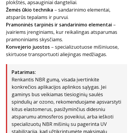
plokštės, apsauginiai dangteliai.
Žemės ūkio technika
– sandarinimo elementai,
atsparūs tepalams ir purvui.
Pramoninės tarpinės ir sandarinimo elementai
–
įvairiems įrenginiams, kur reikalingas atsparumas
pramoniniams skysčiams.
Konvejerio juostos
– specializuotuose mišiniuose,
skirtuose transportuoti aliejingas medžiagas.
Patarimas:
Renkantis NBR gumą, visada įvertinkite
konkrečios aplikacijos aplinkos sąlygas. Jei
gaminys bus veikiamas tiesioginių saulės
spindulių ar ozono, rekomenduojame apsvarstyti
kitus elastomerus, pasižyminčius didesniu
atsparumu atmosferos poveikiui, arba ieškoti
specializuotų NBR mišinių su pagerinta UV
stabilizacija, kad užtikrintumėte maksimalų