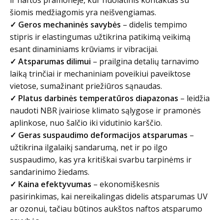
šiomis medžiagomis yra neišvengiamas.
✓ Geros mechaninės savybės
– didelis tempimo
stipris ir elastingumas užtikrina patikimą veikimą
esant dinaminiams krūviams ir vibracijai.
✓ Atsparumas dilimui
– prailgina detalių tarnavimo
laiką trinčiai ir mechaniniam poveikiui paveiktose
vietose, sumažinant priežiūros sąnaudas.
✓ Platus darbinės temperatūros diapazonas
– leidžia
naudoti NBR įvairiose klimato sąlygose ir pramonės
aplinkose, nuo šalčio iki vidutinio karščio.
✓ Geras suspaudimo deformacijos atsparumas
–
užtikrina ilgalaikį sandarumą, net ir po ilgo
suspaudimo, kas yra kritiškai svarbu tarpinėms ir
sandarinimo žiedams.
✓ Kaina efektyvumas
– ekonomiškesnis
pasirinkimas, kai nereikalingas didelis atsparumas UV
ar ozonui, tačiau būtinos aukštos naftos atsparumo