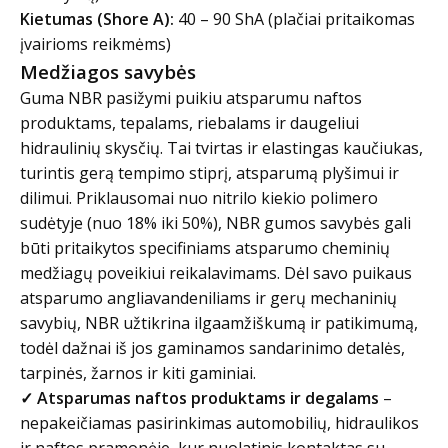
Kietumas (Shore A):
40 – 90 ShA (plačiai pritaikomas
įvairioms reikmėms)
Medžiagos savybės
Guma NBR pasižymi puikiu atsparumu naftos
produktams, tepalams, riebalams ir daugeliui
hidraulinių skysčių. Tai tvirtas ir elastingas kaučiukas,
turintis gerą tempimo stiprį, atsparumą plyšimui ir
dilimui. Priklausomai nuo nitrilo kiekio polimero
sudėtyje (nuo 18% iki 50%), NBR gumos savybės gali
būti pritaikytos specifiniams atsparumo cheminių
medžiagų poveikiui reikalavimams. Dėl savo puikaus
atsparumo angliavandeniliams ir gerų mechaninių
savybių, NBR užtikrina ilgaamžiškumą ir patikimumą,
todėl dažnai iš jos gaminamos sandarinimo detalės,
tarpinės, žarnos ir kiti gaminiai.
✓ Atsparumas naftos produktams ir degalams
–
nepakeičiamas pasirinkimas automobilių, hidraulikos
ir naftos pramonėje, kur nuolatinis kontaktas su