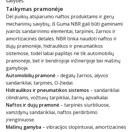
savybės.
Taikymas pramonėje
Dėl puikių atsparumo naftos produktams ir gerų
mechaninių savybių, iš Guma NBR gali būti gaminami
įvairūs sandarinimo elementai, tarpinės, žarnos ir
amortizacinės detalės. NBR tinka naudoti naftos ir
dujų pramonėje, hidraulikos ir pneumatikos
sistemose, todėl labai paplitęs ne tik automobilių
pramonėje, bet ir bendrojoje inžinerijoje bei mašinų
gamyboje.
Automobilių pramonė
– degalų žarnos, alyvos
sandarikliai, tarpinės, O-žiedai.
Hidraulikos ir pneumatikos sistemos
– sandarikliai
cilindrams, vožtuvų tarpikliai, žarnų apvalkalai.
Naftos ir dujų pramonė
– tarpinės siurbliuose,
vamzdynų sandarikliai, naftos perdirbimo
įrenginiuose.
Mašinų gamyba
– vibracijos slopintuvai, amortizacinės