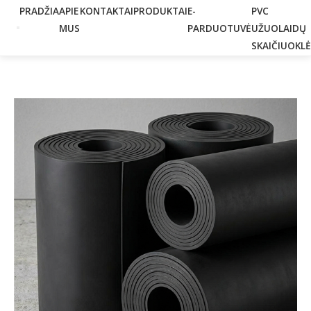
PRADŽIA
APIE
KONTAKTAI
PRODUKTAI
E-
PVC
MUS
PARDUOTUVĖ
UŽUOLAIDŲ
SKAIČIUOKLĖ