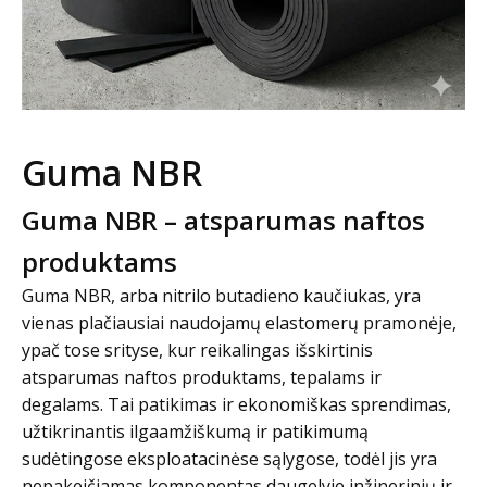
Guma NBR
Guma NBR – atsparumas naftos
produktams
Guma NBR, arba nitrilo butadieno kaučiukas, yra
vienas plačiausiai naudojamų elastomerų pramonėje,
ypač tose srityse, kur reikalingas išskirtinis
atsparumas naftos produktams, tepalams ir
degalams. Tai patikimas ir ekonomiškas sprendimas,
užtikrinantis ilgaamžiškumą ir patikimumą
sudėtingose eksploatacinėse sąlygose, todėl jis yra
nepakeičiamas komponentas daugelyje inžinerinių ir